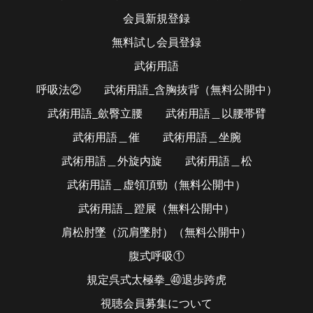
会員新規登録
無料試し会員登録
武術用語
呼吸法②
武術用語_含胸抜背（無料公開中）
武術用語_歛臀立腰
武術用語＿以腰帯臂
武術用語＿催
武術用語＿坐腕
武術用語＿外旋内旋
武術用語＿松
武術用語＿虚領頂勁（無料公開中）
武術用語＿蹬展（無料公開中）
肩松肘墜（沉肩墜肘）（無料公開中）
腹式呼吸①
規定呉式太極拳_㊵退歩跨虎
視聴会員募集について