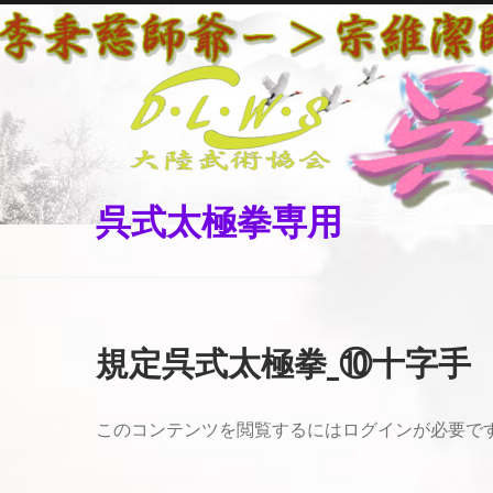
Skip
to
content
呉式太極拳専用
規定呉式太極拳_⑩十字手
このコンテンツを閲覧するにはログインが必要で