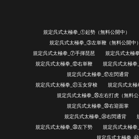
規定呉式太極拳_①起勢（無料公開中）
規定呉式太極拳_③左単鞭（無料公開中
規定呉式太極拳_⑦手揮琵琶
規定呉式太極拳
規定呉式太極拳_⑫右単鞭
規定呉式太極拳
規定呉式太極拳_⑰左閃通背
規定呉式太極拳_㉑玉女穿梭
規定呉式太極
規定呉式太極拳_㉖左右打虎（無料公
規定呉式太極拳_㉚右迎面掌
規定呉式太極拳_㉞右閃通背
規定呉式太極拳_㊳左下勢
規定呉式太極拳
規定呉式太極拳_