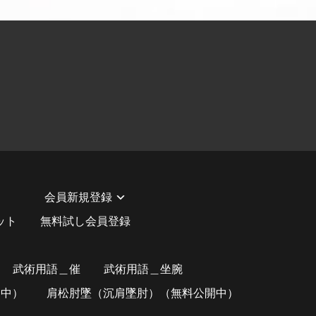
用
会員新規登録
ット
無料試し会員登録
武術用語＿催
武術用語＿坐腕
開中）
肩松肘墜（沉肩墜肘）（無料公開中）