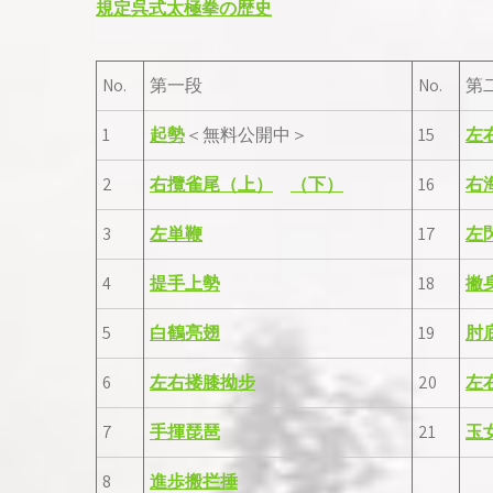
規定呉式太極拳の歴史
No.
第一段
No.
第
1
起勢
＜無料公開中＞
15
左
2
右攬雀尾（上）
（下）
16
右
3
左単鞭
17
左
4
提手上勢
18
撇
5
白鶴亮翅
19
肘
6
左右搂膝拗步
20
左
7
手揮琵琶
21
玉
8
進歩搬拦捶