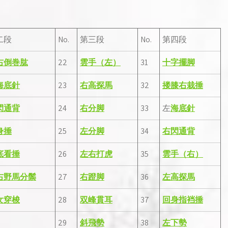
二段
No.
第三段
No.
第四段
右倒巻肱
22
雲手（左）
31
十字擺脚
海底針
23
右高探馬
32
搂膝右栽捶
閃通背
24
右分脚
33
左
海底針
身捶
25
左分脚
34
右閃通背
底看捶
26
左右打虎
35
雲手（右）
右野馬分鬃
27
右蹬脚
36
左高探馬
女穿梭
28
双峰貫耳
37
回身指裆捶
29
斜飛勢
38
左下勢