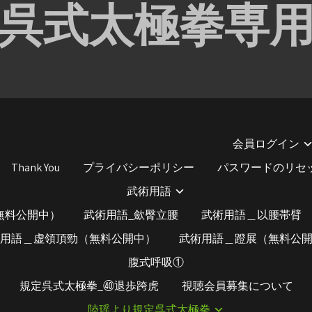
呉式太極拳専
会員ログイン
Thank You
プライバシーポリシー
パスワードのリセ
武術用語
無料公開中）
武術用語_歛臀立腰
武術用語＿以腰帯臂
用語＿虚領頂勁（無料公開中）
武術用語＿蹬展（無料公
腹式呼吸①
規定呉式太極拳_㊵退歩跨虎
視聴会員募集について
陸瑶より規定呉式太極拳