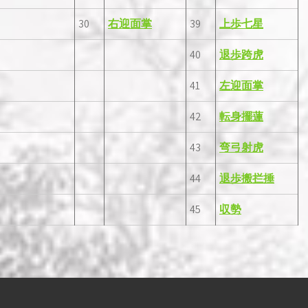
30
右迎面掌
39
上歩七星
40
退歩跨虎
41
左迎面掌
42
転身擺蓮
43
弯弓射虎
44
退歩搬拦捶
45
収勢