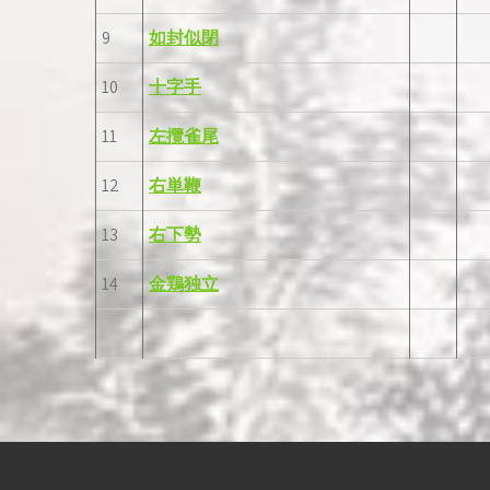
9
如封似閉
10
十字手
11
左攬雀尾
12
右単鞭
13
右下勢
14
金鶏独立