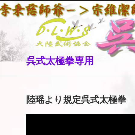
Skip
to
content
呉式太極拳専用
陸瑶より規定呉式太極拳